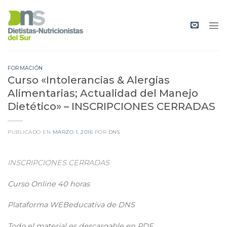
Skip
to
content
FORMACIÓN
Curso «Intolerancias & Alergias
Alimentarias; Actualidad del Manejo
Dietético» – INSCRIPCIONES CERRADAS
PUBLICADO EN
MARZO 1, 2016
POR
DNS
INSCRIPCIONES CERRADAS
Curso Online 40 horas
Plataforma WEBeducativa de DNS
Todo el material es descargable en PDF