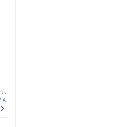
IÓN
ÍA.